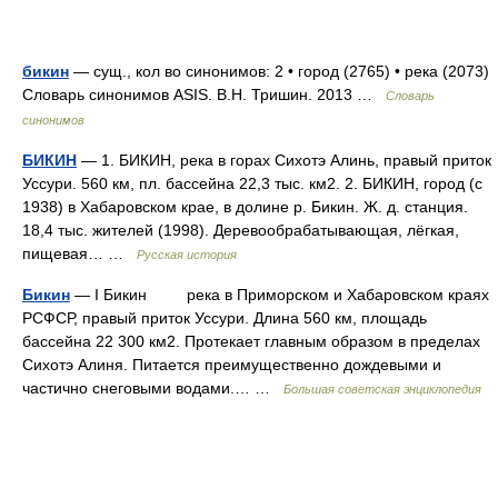
бикин
— сущ., кол во синонимов: 2 • город (2765) • река (2073)
Словарь синонимов ASIS. В.Н. Тришин. 2013 …
Словарь
синонимов
БИКИН
— 1. БИКИН, река в горах Сихотэ Алинь, правый приток
Уссури. 560 км, пл. бассейна 22,3 тыс. км2. 2. БИКИН, город (с
1938) в Хабаровском крае, в долине р. Бикин. Ж. д. станция.
18,4 тыс. жителей (1998). Деревообрабатывающая, лёгкая,
пищевая… …
Русская история
Бикин
— I Бикин река в Приморском и Хабаровском краях
РСФСР, правый приток Уссури. Длина 560 км, площадь
бассейна 22 300 км2. Протекает главным образом в пределах
Сихотэ Алиня. Питается преимущественно дождевыми и
частично снеговыми водами.… …
Большая советская энциклопедия