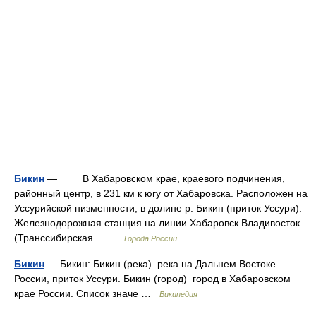
Бикин
— В Хабаровском крае, краевого подчинения,
районный центр, в 231 км к югу от Хабаровска. Расположен на
Уссурийской низменности, в долине р. Бикин (приток Уссури).
Железнодорожная станция на линии Хабаровск Владивосток
(Транссибирская… …
Города России
Бикин
— Бикин: Бикин (река) река на Дальнем Востоке
России, приток Уссури. Бикин (город) город в Хабаровском
крае России. Список значе …
Википедия