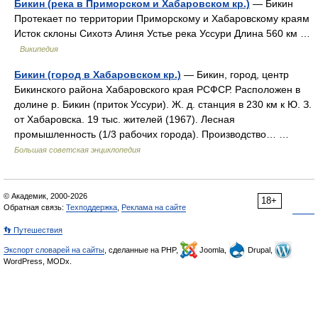
Бикин (река в Приморском и Хабаровском кр.)
— Бикин
Протекает по территории Приморскому и Хабаровскому краям
Исток склоны Сихотэ Алиня Устье река Уссури Длина 560 км …
Википедия
Бикин (город в Хабаровском кр.)
— Бикин, город, центр
Бикинского района Хабаровского края РСФСР. Расположен в
долине р. Бикин (приток Уссури). Ж. д. станция в 230 км к Ю. З.
от Хабаровска. 19 тыс. жителей (1967). Лесная
промышленность (1/3 рабочих города). Производство… …
Большая советская энциклопедия
© Академик, 2000-2026
18+
Обратная связь:
Техподдержка
,
Реклама на сайте
👣 Путешествия
Экспорт словарей на сайты
, сделанные на PHP,
Joomla,
Drupal,
WordPress, MODx.