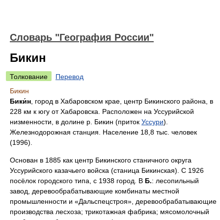
Словарь "География России"
Бикин
Толкование
Перевод
Бикин
Бики́н
, город в Хабаровском крае, центр Бикинского района, в
228 км к югу от Хабаровска. Расположен на Уссурийской
низменности, в долине р. Бикин (приток
Уссури
).
Железнодорожная станция. Население 18,8 тыс. человек
(1996).
Основан в 1885 как центр Бикинского станичного округа
Уссурийского казачьего войска (станица Бикинская). С 1926
посёлок городского типа, с 1938 город. В
Б.
: лесопильный
завод, деревообрабатывающие комбинаты местной
промышленности и «Дальспецстроя», деревообрабатывающие
производства лесхоза; трикотажная фабрика; мясомолочный