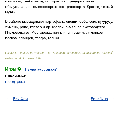
комбинат, хлебозавод; типография, предприятия по
обслуживанию железнодорожного транспорта. Краеведческий
музей.
В районе выращивают картофель, овощи, овёс, сою, кукурузу,
ячмень, рапс, клевер и др. Молочно-мясное скотоводство.
Пчеловодство. Месторождения глины, гравия, суглинков,
песков, сланцев, торфа, гальки.
Словарь "География России". - М.: Большая Российская энциклопедия
.
Главный
редактор А.П. Горкин
.
1998
.
Игры ⚽
Нужна курсовая?
Синонимы
:
город
,
река
Бий-Хем
Билибино